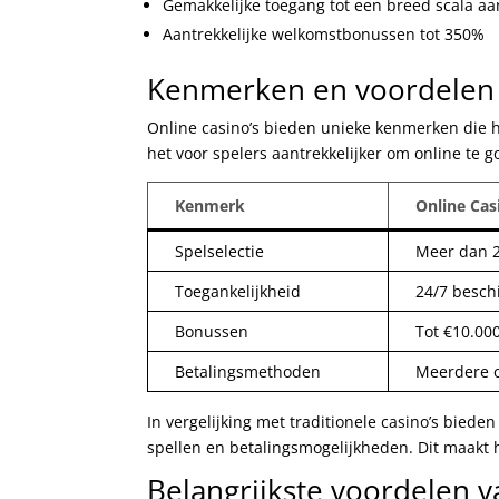
Gemakkelijke toegang tot een breed scala aa
Aantrekkelijke welkomstbonussen tot 350%
Kenmerken en voordelen v
Online casino’s bieden unieke kenmerken die 
het voor spelers aantrekkelijker om online te g
Kenmerk
Online Cas
Spelselectie
Meer dan 2
Toegankelijkheid
24/7 besch
Bonussen
Tot €10.00
Betalingsmethoden
Meerdere op
In vergelijking met traditionele casino’s bieden
spellen en betalingsmogelijkheden. Dit maakt h
Belangrijkste voordelen 