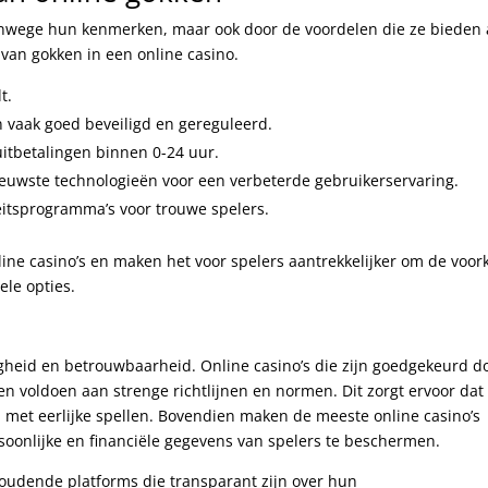
k vanwege hun kenmerken, maar ook door de voordelen die ze bieden
 van gokken in een online casino.
t.
n vaak goed beveiligd en gereguleerd.
uitbetalingen binnen 0-24 uur.
euwste technologieën voor een verbeterde gebruikerservaring.
teitsprogramma’s voor trouwe spelers.
ine casino’s en maken het voor spelers aantrekkelijker om de voor
ele opties.
igheid en betrouwbaarheid. Online casino’s die zijn goedgekeurd d
n voldoen aan strenge richtlijnen en normen. Dit zorgt ervoor dat
 met eerlijke spellen. Bovendien maken de meeste online casino’s
oonlijke en financiële gegevens van spelers te beschermen.
ehoudende platforms die transparant zijn over hun