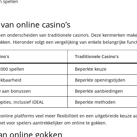
n spellen
an online casino’s
hen onderscheiden van traditionele casino’s. Deze kenmerken mak
okken. Hieronder volgt een vergelijking van enkele belangrijke funct
ino’s
Traditionele Casino’s
000 spellen
Beperkte keuze
ikbaarheid
Beperkte openingstijden
0 aan bonussen
Beperkte aanbiedingen
ties, inclusief iDEAL
Beperkte methoden
 online platforms veel meer flexibiliteit en een uitgebreide keuze a
et voor spelers aantrekkelijker om online te gokken.
van online gokken