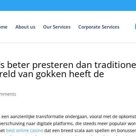
ome
About us
Our Services
Corporate Services
 beter presteren dan traditione
reld van gokken heeft de
omments
 een aanzienlijke transformatie ondergaan, vooral met de opkomst
e verschuiving naar digitale platforms, die steeds meer populair wo
 het
best online casino
dat een breed scala aan spellen en bonusse