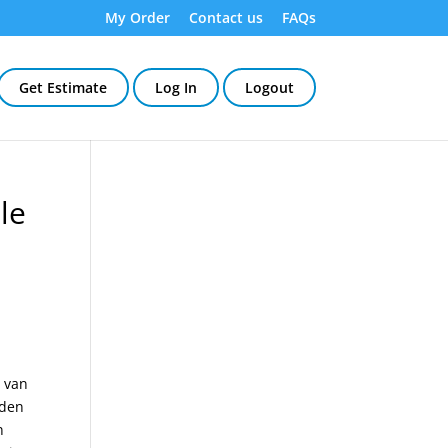
My Order
Contact us
FAQs
Get Estimate
Log In
Logout
le
 van
rden
n