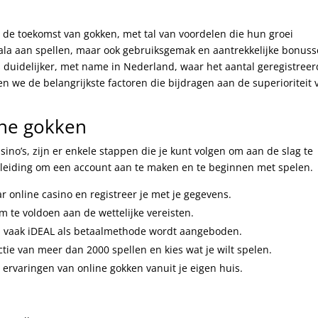
s de toekomst van gokken, met tal van voordelen die hun groei
cala aan spellen, maar ook gebruiksgemak en aantrekkelijke bonuss
duidelijker, met name in Nederland, waar het aantal geregistreer
ten we de belangrijkste factoren die bijdragen aan de superioriteit 
ine gokken
ino’s, zijn er enkele stappen die je kunt volgen om aan de slag te
dleiding om een account aan te maken en te beginnen met spelen.
online casino en registreer je met je gegevens.
om te voldoen aan de wettelijke vereisten.
j vaak iDEAL als betaalmethode wordt aangeboden.
tie van meer dan 2000 spellen en kies wat je wilt spelen.
rvaringen van online gokken vanuit je eigen huis.