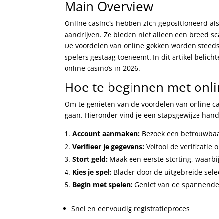
Main Overview
Online casino’s hebben zich gepositioneerd al
aandrijven. Ze bieden niet alleen een breed s
De voordelen van online gokken worden steeds 
spelers gestaag toeneemt. In dit artikel belich
online casino’s in 2026.
Hoe te beginnen met onl
Om te genieten van de voordelen van online cas
gaan. Hieronder vind je een stapsgewijze han
Account aanmaken:
Bezoek een betrouwbaar 
Verifieer je gegevens:
Voltooi de verificatie 
Stort geld:
Maak een eerste storting, waarbi
Kies je spel:
Blader door de uitgebreide selec
Begin met spelen:
Geniet van de spannende e
Snel en eenvoudig registratieproces