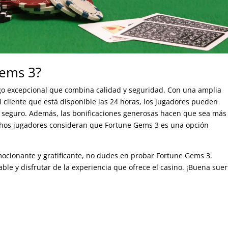
Gems 3?
go excepcional que combina calidad y seguridad. Con una amplia
l cliente que está disponible las 24 horas, los jugadores pueden
y seguro. Además, las bonificaciones generosas hacen que sea más
uchos jugadores consideran que Fortune Gems 3 es una opción
ocionante y gratificante, no dudes en probar Fortune Gems 3.
e y disfrutar de la experiencia que ofrece el casino. ¡Buena suer