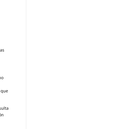
nas
no
a que
sulta
ón