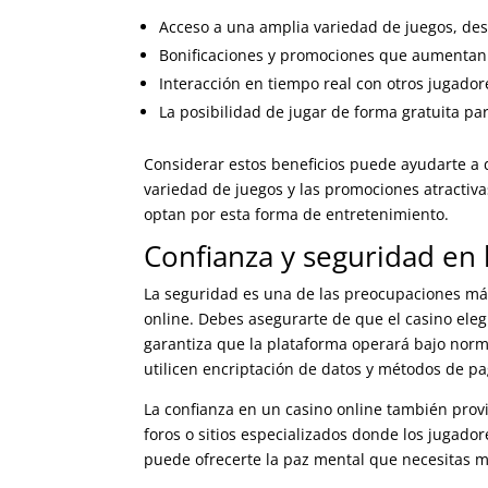
Acceso a una amplia variedad de juegos, de
Bonificaciones y promociones que aumentan t
Interacción en tiempo real con otros jugadore
La posibilidad de jugar de forma gratuita par
Considerar estos beneficios puede ayudarte a de
variedad de juegos y las promociones atractiv
optan por esta forma de entretenimiento.
Confianza y seguridad en 
La seguridad es una de las preocupaciones má
online. Debes asegurarte de que el casino eleg
garantiza que la plataforma operará bajo norma
utilicen encriptación de datos y métodos de pa
La confianza en un casino online también provi
foros o sitios especializados donde los jugad
puede ofrecerte la paz mental que necesitas m