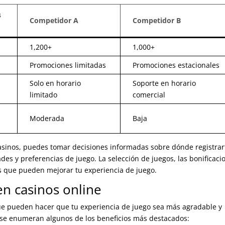
s
Competidor A
Competidor B
1,200+
1,000+
Promociones limitadas
Promociones estacionales
Solo en horario
Soporte en horario
limitado
comercial
Moderada
Baja
casinos, puedes tomar decisiones informadas sobre dónde registrar
es y preferencias de juego. La selección de juegos, las bonificaci
les que pueden mejorar tu experiencia de juego.
en casinos online
que pueden hacer que tu experiencia de juego sea más agradable y
 se enumeran algunos de los beneficios más destacados: