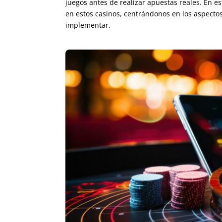
juegos antes de realizar apuestas reales. En 
en estos casinos, centrándonos en los aspectos
implementar.