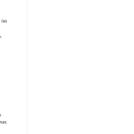
 las
.
e
rmas